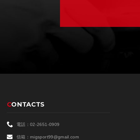
CONTACTS
電話：
02-2651-0909
信箱：
migsport99@gmail.com